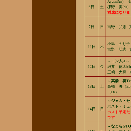
Ayumi(as
6日
土
梛野 実(ds)
満席になりま
7日
日
吉野 弘志（B）
小島 のり子
11日
木
吉野 弘志（
～ヨン人-1～
12日
金
細井 徳太郎(
三嶋 大輝（
～高橋 将Tr
13日
土
高橋 将（E
（Ds）
～ジャム・セ
ホスト・ミュ
14日
日
ホスト予定だ
です
～なまらGT