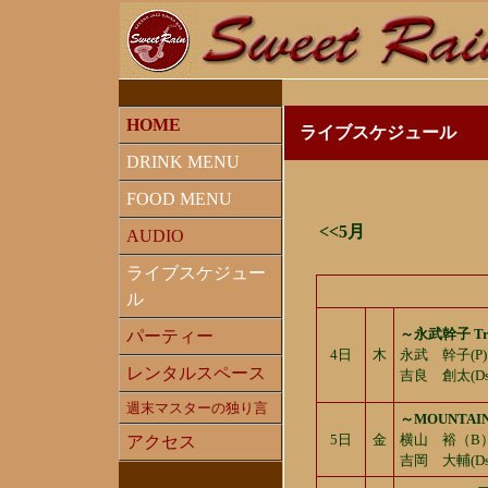
HOME
ライブスケジュール
DRINK MENU
FOOD MENU
<<5月
AUDIO
ライブスケジュー
ル
～永武幹子 Tr
パーティー
4日
木
永武 幹子(P) 織
レンタルスペース
吉良 創太(Ds
週末マスターの独り言
～MOUNTAIN
5日
金
横山 裕（B）
アクセス
吉岡 大輔(Ds