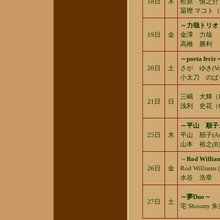
18日
木
松原 慎之介
冨樫 マコト
～力哉トリオ
19日
金
金澤 力哉 
高橋 勝利 
～poeta fer
20日
土
さが ゆき(V
小太刀 のばら
三嶋 大輝（
21日
日
浅利 史花（
～平山 順子
25日
木
平山 順子(A
山本 裕之(B)
～
Rod William
26日
金
Rod Willi
水谷 浩章 
～夢Duo～
27日
土
宅 Shoom