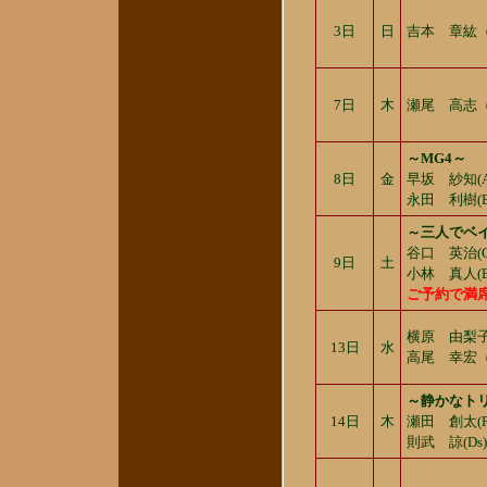
3日
日
吉本 章紘（
7日
木
瀬尾 高志
～MG4～
8日
金
早坂 紗知(A
永田 利樹(
～三人でベイ
谷口 英治(
9日
土
小林 真人(B
ご予約で満
横原 由梨
13日
水
高尾 幸宏
～静かなト
14日
木
瀬田 創太(
則武 諒(Ds)