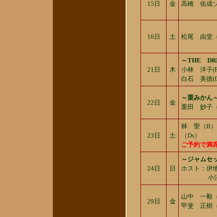
15日
金
高橋 佑成
16日
土
松尾 由堂（G）
～THE DR
21日
木
小林 洋子(
白石 美徳(D
～栗みかん
22日
金
栗田 妙子（
林 聖（B
23日
土
（Ds）
ご予約で満
～ジャムセ
24日
日
ホスト：伊
小沼 奏
山中 一毅（
29日
金
甲斐 正樹