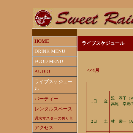
HOME
ライブスケジュール
DRINK MENU
FOOD MENU
<<4月
AUDIO
ライブスケジュー
ル
澄 淳子（
パーティー
1日
金
高尾 幸宏(
レンタルスペース
週末マスターの独り言
2日
土
林 栄一（A
アクセス